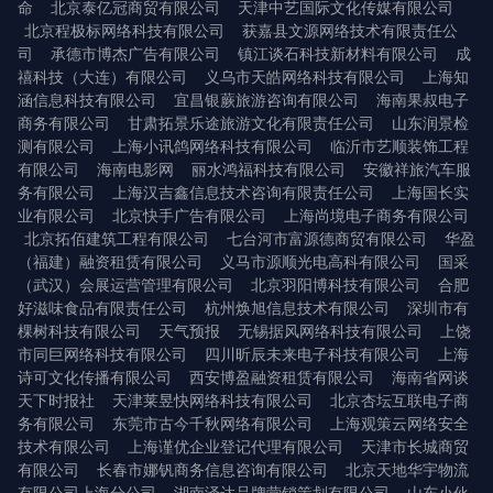
命
北京泰亿冠商贸有限公司
天津中艺国际文化传媒有限公司
北京程极标网络科技有限公司
获嘉县文源网络技术有限责任公
司
承德市博杰广告有限公司
镇江谈石科技新材料有限公司
成
禧科技（大连）有限公司
义乌市天皓网络科技有限公司
上海知
涵信息科技有限公司
宜昌银蕨旅游咨询有限公司
海南果叔电子
商务有限公司
甘肃拓景乐途旅游文化有限责任公司
山东润景检
测有限公司
上海小讯鸽网络科技有限公司
临沂市艺顺装饰工程
有限公司
海南电影网
丽水鸿福科技有限公司
安徽祥旅汽车服
务有限公司
上海汉吉鑫信息技术咨询有限责任公司
上海国长实
业有限公司
北京快手广告有限公司
上海尚境电子商务有限公司
北京拓佰建筑工程有限公司
七台河市富源德商贸有限公司
华盈
（福建）融资租赁有限公司
义马市源顺光电高科有限公司
国采
（武汉）会展运营管理有限公司
北京羽阳博科技有限公司
合肥
好滋味食品有限责任公司
杭州焕旭信息技术有限公司
深圳市有
棵树科技有限公司
天气预报
无锡据风网络科技有限公司
上饶
市同巨网络科技有限公司
四川昕辰未来电子科技有限公司
上海
诗可文化传播有限公司
西安博盈融资租赁有限公司
海南省网谈
天下时报社
天津莱昱快网络科技有限公司
北京杏坛互联电子商
务有限公司
东莞市古今千秋网络有限公司
上海观策云网络安全
技术有限公司
上海谨优企业登记代理有限公司
天津市长城商贸
有限公司
长春市娜钒商务信息咨询有限公司
北京天地华宇物流